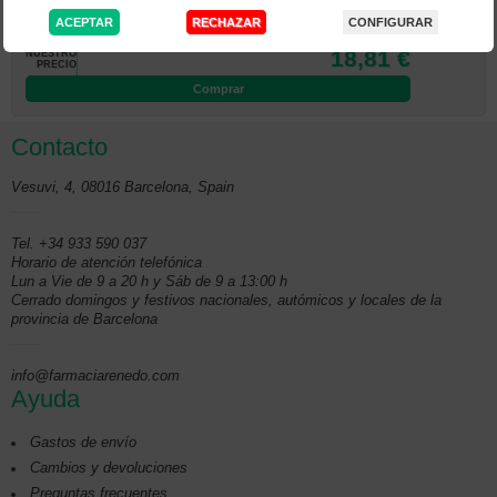
Bioderma Atoderm Intensive Eye 100 ML
18,81 €
NUESTRO
PRECIO
Comprar
Contacto
Vesuvi, 4
,
08016
Barcelona
, Spain
____
Tel. +34 933 590 037
Horario de atención telefónica
Lun a Vie de 9 a 20 h y Sáb de 9 a 13:00 h
Cerrado domingos y festivos nacionales, autómicos y locales de la
provincia de Barcelona
____
info@farmaciarenedo.com
Ayuda
Gastos de envío
Cambios y devoluciones
Preguntas frecuentes