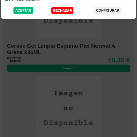
Cerave Gel Limpia Espumo Piel Normal A
Grasa 236ML
10,35 €
NUESTRO
PRECIO
Comprar